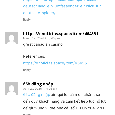
deutschland-ein-umfassender-einblick-fur-
deutsche-spieler/
Reply
https://enoticias.space/item/464551
March 12, 2026 At 6:40 pm
great canadian casino
References:
https://enoticias.space/item/464551
Reply
66b đăng nhập
April 27, 2026 At 4:03 am
66b đăng nhập
xin gửi lời cảm ơn chân thành
đến quý khách hàng và cam kết tiếp tục nỗ lực
để giữ vững vị thế nhà cái số 1. TONY04-27H
Reply