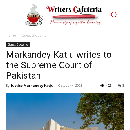
Home
Guest Blogging
Guest Blogging
Markandey Katju writes to
the Supreme Court of
Pakistan
By
Justice Markandey Katju
-
October 4, 2023
422
8