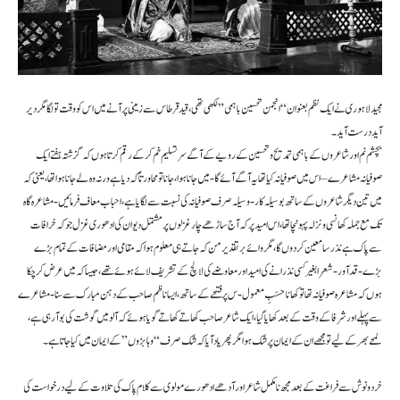
مجید لاہوری نے ایک نظم بعنوان “انجمن تحسین باہمی” لکھی تھی ، قید قرطاس سے زمینی پر آنے میں اس کو وقت تو لگا مگر دیر
آید درست آید ۔
بچشم نم اور شاعروں کے باہمی تمدیح و تحسین کے رویے کے آگے سر تسلیم خم کرکے رقم کرتا ہوں کہ گزشتہ ہفتے ایک
صوفیانہ مشاعرے – اس میں صوفیانہ کیا تھا یہ آگے آئے گا- میں جانا ہوا ، جانا تو محاورتاً کہ دیا ہے ورنہ وہ لے جانا ہوا تھا ، یعنی کہ
میں تین دیگر شاعروں کے ساتھ بوسیلہ کار -وسیلہ صرف صوفیانہ کی نسبت سے لگایا ہے ، احباب معاف فرمائیں- مشاعرہ گاہ
تک مع جملہ کھانسی و نزلہ پہونچا تھا ، اس امید پر کہ آج ساڑھے چار غزلوں پر مشتمل دیوان کی ادھوری غزل جو کہ خرافات
سے پاک ہے نذر سامعین کر دوں گا ، مگر وائے بر تقدیر من کہ جاتے ہی معلوم ہوا کہ مقامی اور مضافات کے تمام بڑے
بڑے -قد آور- شعرا بغیر کسی نذرانے کی امید اور معاوضے کی لالچ کے تشریف لائے ہوئے تھے ، جیسا کہ میں عرض کر چکا
ہوں کہ مشاعرہ صوفیانہ تھا تو کھانا حسَبِ معمول -س پر فتحے کے ساتھ ، ایسا ناظم صاحب کے دہن مبارک سے سنا- مشاعرے
سے پہلے اور شرفا کے وقت کے بعد کھایا گیا ، ایک شاعر صاحب کھاتے کھاتے گویا ہوئے کہ آلو میں گوشت کی بو آ رہی ہے ،
لمحے بھر کے لیے تو مجھے ان کے ایمان پر شک ہوا مگر پھر یاد آیا کہ شک صرف “وہابڑوں” کے ایمان میں کیا جاتا ہے ۔
خرد و نوش سے فراغت کے بعد مجھ نا مکمل شاعر اور آدھے ادھورے مولوی سے کلام پاک کی تلاوت کے لیے درخواست کی