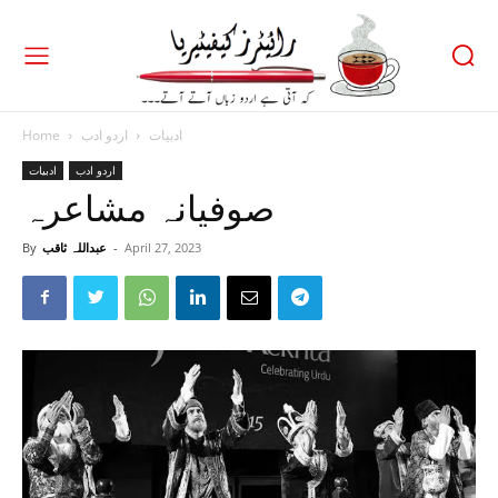
ادبیات
اردو ادب
Home
اردو ادب
ادبیات
صوفیانہ مشاعرہ
April 27, 2023
-
عبداللہ ثاقب
By