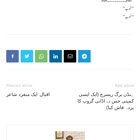
” واہ واہ ۔۔۔۔۔۔۔۔۔۔ واہ واہ ”
” خُوب ”
” خُوب “
Previous article
Next article
ہنڈن برگ ریسرچ (ایک ایسی
اقبال: ایک منفرد شاعر
کمپنی جس نے اڈانی گروپ کا
پردہ فاش کیا)