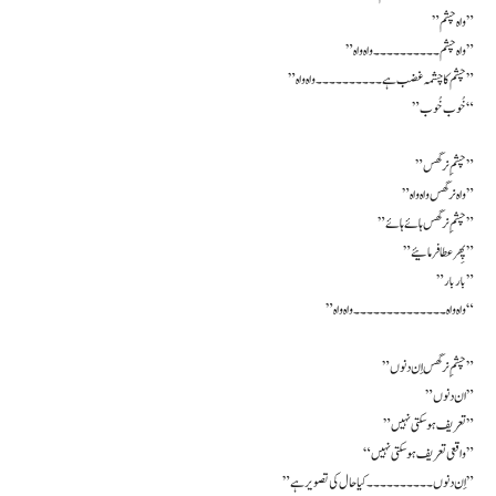
” واہ چشم ”
” واہ چشم ۔۔۔۔۔۔۔۔۔۔ واہ واہ ”
” چشم کا چشمہ غضب ہے ۔۔۔۔۔۔۔۔۔۔ واہ واہ ”
” خُوب خُوب “
” چشمِ نرگس ”
” واہ نرگس واہ واہ ”
” چشمِ نرگس ہائے ہائے ”
” پِھر عطا فرمائیے ”
” بار بار ”
” واہ واہ ۔۔۔۔۔۔۔۔۔۔۔۔۔۔ واہ واہ “
” چشمِ نرگس اِن دنوں”
” ان دنوں”
” تعریف ہو سکتی نہیں”
“واقعی تعریف ہو سکتی نہیں”
” اِن دنوں ۔۔۔۔۔۔۔۔۔۔ کیا حال کی تصویر ہے ”