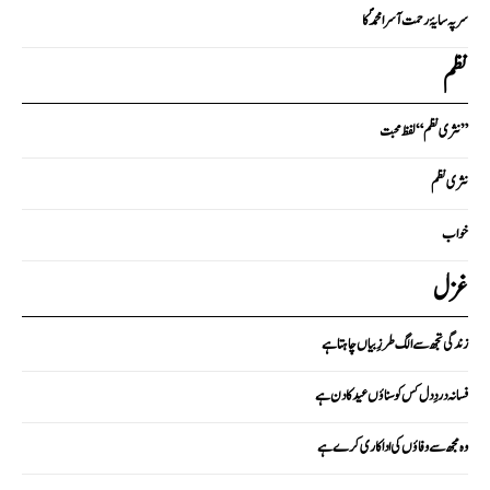
سر پہ سایۂ رحمت آسرا محمدؐ کا
نظم
نثری نظم “لفظ محبت”
نثری نظم
خواب
غزل
زندگی تجھ سے الگ طرزِ بیاں چاہتا ہے
فسانہ دردِ دل کس کو سناؤں عید کا دن ہے
وہ مجھ سے وفاؤں کی اداکاری کرے ہے