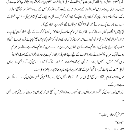
نہیں معلوم – ، اول اول تو مجھے کسی حدیث یا کسی سلف کے عربی قول کا ترجمہ معلوم دیا مگر پھر یقین ہو چلا کہ یہ آنجناب کے ہی
حصے کی ساحری ہے ، بعد ازیں نعتیہ اشعار کے بعد مشاعرے نے وہ رنگ اختیار کیا جس کے لیے وہ منعقد ہوا تھا یعنی صوفیانہ
رنگ ، خدا کو حاضر و ناظر جان کر کہتا ہوں کہ دو ایک کو چھوڑ کر اگر کسی نے بھی صوفیانہ رنگ کی شاعری کی ہو تو آپ لکھنؤ کے
سب سے بھرے پُرے علاقے میں بغیر انا الحق کا نعرہ لگائے مجھے تختہ دار پر لٹکا دیجیے گا ۔
بیچ بیچ میں تو مجھے یہ گمان ہو رہا تھا کہ یہ مشاعرہ خالص ناظم صاحب کی صلاحیتوں کو اجاگر کرنے کے لیے منعقد کروایا گیا ہے ، نا
شناس شعرا کو چھوڑ کر ہر شاعر کو انہوں نے اس طرح نوازا کہ ان کی داد کو اگر منظوم کلام میں جمع کیا جائے تو میر خدائے سخن کا
منصب چھوڑ نیچے بیٹھ جائیں اور ناظم صاحب کو اوپر بٹھا دیں ، مرے پر سو درے مزید کہ ناظم صاحب جب مائک پر مترنم
ہوئے تو ایک مرتبہ تو انہوں نے اپنا لوہا منوانے کے لیے اپنے کلام کی بحر ہی ترنم سے پڑھ دی ، پھر اس کے بعد چراغوں کی
لویں بجھنے کے قریب تھیں کہ رات کے تین بجے مجھ اچھے استاذ کے خراب شاگرد کو آواز دے دی گئی ، وگرنہ یقین جانیے میں
خرابئ صحت کے باعث تین ساتھی شعرا کے کاندھوں پر آ رہا ہوتا ، چوتھا شاید میرا ہمزاد ہی ہوتا ۔
طول مشاعرہ کا عالم یہ تھا کہ اس صبح بستی میں مرغے نے بانگ نہیں دی کہ سب تو شعرا کی شعر سامانیوں کی وجہ سے جاگ ہی
رہے ہوں گے ۔
اخیر میں مجید لاہوری کی نظم ملاحظہ فرما لیں اور غیر مکتوب روداد کا نقشہ آپ کھینچ لیں کہ مجھ میں مزید بیان کرنے کی تاب نہیں
۔
” عَرض کرتا ہُوں جناب ”
” واہ واہ ”