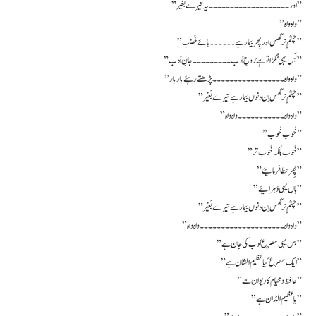
” اور۔۔۔۔۔۔۔۔۔۔۔۔۔۔۔۔۔۔۔ یہ تیرے بغیر ”
” واہ واہ ”
” چشمِ نرگس اور پِھر بیمار ہے۔۔۔۔۔۔ ہائے غَضب ”
” بَس یہی ٹُکڑا تو ہے رُوحِ اَدب ۔۔۔۔۔۔۔۔۔ جانِ اَدب ”
” واہ واہ ۔۔۔۔۔۔۔۔۔۔۔۔۔۔۔۔۔ پڑھتے رہئے بار بار ”
” چشمِ نرگس اِن دنوں بیمار ہے تیرے بَغیر ”
” واہ واہ ۔۔۔۔۔۔۔۔۔۔۔ واہ واہ ”
” خُوب خُوب ”
” خُوب بلکہ خُوب تر ”
” پِھر عطا فرمائیے ”
” ہاں یہی دُہرائیے ”
” چشمِ نرگس اِن دنوں بیمار ہے تیرے بَغیر ”
” واہ واہ ۔۔۔۔۔۔۔۔۔۔۔۔۔۔۔۔۔۔۔۔ واہ واہ ”
” بس یہی مِصرع اَدب کی جان ہے ”
” ایک مِصرع کیا عظیم الشان ہے”
” حافظ و خیام کا دیوان ہے ”
” یا عظیم الڈان ہے ”