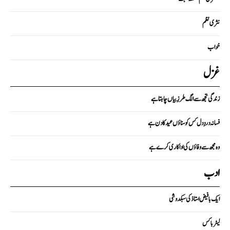
نثری نظم
خواب
غزل
زندگی تجھ سے الگ طرزِ بیاں چاہتا ہے
فسانہ دردِ دل کس کو سناؤں عید کا دن ہے
وہ مجھ سے وفاؤں کی اداکاری کرے ہے
ادب
ایک با فیض استاذ کی سبکدوشی
لیٹر باکس