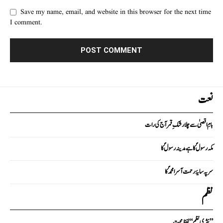
Save my name, email, and website in this browser for the next time
I comment.
نعت
بامِ اقصیٰ سے چلا رشکِ قمر آج کی رات
مکہ رسولؐ کا ہے مدینہ رسولؐ کا
سر پہ سایۂ رحمت آسرا محمدؐ کا
نظم
نثری نظم “لفظ محبت”