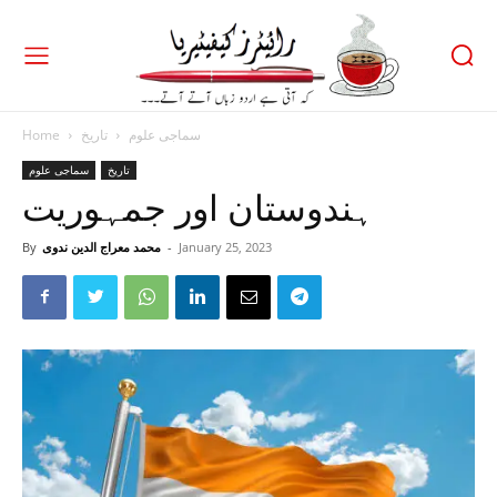
سماجی علوم
تاریخ
Home
تاریخ
سماجی علوم
ہندوستان اور جمہوریت
January 25, 2023
-
محمد معراج الدین ندوی
By