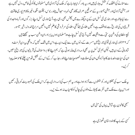
سے مٹانے کی انتھک کوشش جاری ہیں اور یہ باور کرایا جارہا ہے کہ ملک کی آزادی میں مسلمانوں کا کوئی خاص رول نہیں ہے
اور جشن آزادی اور جشن جمہوریہ کے موقع پر صرف گاندھی ، نہر و، سبھاش چندربوس، بھگت سنگھ وغیرہ کا نام پوری طاقت
سے لیا جاتاہے، او ر ہماری نئی نسل ان کےپروپگنڈے میں پھنس بھی رہی ہے، آج ہماری نسل اپنے بزرگوں اور آباء و اجداد کی
قربانیوں کی تاریخ سے ناواقف ہے، انھیں علماء کی جفاکشی ، علماء کی سرفروشی کا علم نہیں، انھیں سراج الدولہ، شیر میسور
ٹیپوسلطان کی وطن پرستی سے واقفیت نہیں، آج نئی نسل چاہے وہ مسلمان ہوں یا برادران وطن سب یہ سمجھتے ہیں
کہ ۲۶جنوری ہماری قومی تاریخ میں مسرت کے دنوں میں سے ایک دن ہے، اس میں شک نہیں کہ واقعی یہ دن فرحت و
شادمانی کے دن ہیں، لیکن ہم نئی نسل پر یہ بھی ذمہ داری عائد ہوتی ہے کہ ہم اپنے اکابر و اسلاف کی قربانیوں کی تاریخ پڑھیں،
ان کی حیات و خدمات کا جائزہ لیں، ان کی صفات و خصوصیات اپنے اندر جذب کرکے اس کے نقش قدم پر چلنے کا حوصلہ پیدا
کریں ۔
یہ ملک سب کی محنتوں اور کوششوں سے آزاد ہوا ہے اور یہ ہم سب کی ذمہ داری ہے کہ اس ملک کی جمہوریت کو باقی رکھیں
اور اس پیارے ملک میں نفرت پھیلا نے والوں کی چال کو کامیاب نہ ہونے دیں۔
سبھی کاخون ہے شامل یہاں کی مٹی میں
کسی کے باپ کا ہندوستان تھوڑی ہے