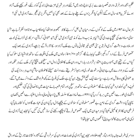
ظلم و تشدد اور فرقہ وارانہ تعصبات سے بَری سماج وجود میں آسکے اور ہر شہری عزت والی زندگی گذار سکے، غور کیجیے ملک آزاد
ہوئے تقریبا ۷۶سال ہوگئے؛ لیکن کیا انگریزوں کے چلے جانے کے بعد بھی کیا ہمیں انگریزی کلچر سے آزادی مل سکی؟
بحرحال، ۱۹۴۷ء میں ملک کے لوگوں کے درمیان مل جل کررہنے کا جو سمجھوتہ ہوا تھا، کیا وہ کامیاب ہوتا ہوا نظر آرہا ہے؟کیا
سماجی مساوات کی خلیج پاٹ دی گئی ؟کیا ہر مذہب والے کومذہبی آزادی مل سکی؟بد عنوانی ، کرپشن، سرکاری خزانے کی لوٹ
اور ملاوٹ، دہشت گردی و فرقہ پرستی جیسی غیر قانونی باتوں سے ملک آزاد ہوسکا؟ ذرا آگے بڑھیے، آزادی کے بعد ایک
مخصوص فرقے کے ارد گرد گھیراتنگ کیا جانے لگا، گزشتہ ۵۰/۶۰/سالوں میں ملک کی اقلیت کے ساتھ جو امتیازی سلوک کیا
گیا اس کے نتیجے میں جمہوریت پر اعتماد برقرار نہ رہا۔ اس دوران ملک کا اخلاقی زوال اس سطح تک پہنچ گیا کہ ملک کے ہر محکمہ اور
ملک کے ہر ادارے میں بے ایمانی، رشوت خوری اور ناجائز طریقے سے دولت سمیٹنے کا طوفان سا آگیا، اب ہر روز ایک نئی
بدعنوانی کا پردہ فاش ہورہا ہے ، سیاست ایک نفع بخش پیشہ بن گیا ہے،ملک کی فوج کے کچھ افراد شک کے دائرے میں آگئے،
مُحِبِّ وطن کو غدارِ وطن کہا جانے لگا، مسلمانوں کے ساتھ ہر سطح پر اور تمام شعبہ ہائے حیات میں نا انصافی کی گئی، تعلیمی اور
اقتصادی طور سے انھیں میں بربادکر دیا گیا ، ۱۹۶۱ء سے فسادات کا سلسلہ چل پڑا ، جانی و مالی دونوں اعتبار سے انھیں نقصان
پہنچایا گیا،دہشت گردی کے نام پر بے قصور مسلمانوں کو سلاخوں کے پیچھے ڈال دیا گیا، ان کی عبادت گاہوں کو نشانہ بنایا گیا،
فرضی ان کاوٴنٹر کا کھیل کھیلا گیا، ہر میدان میں ایک مخصوص فرقے کو پیچھے رکھنے کی سازشیں کی گئیں ، کیا مجاہدین آزادی نے
ایسی ہی جمہوریت کا خواب اپنی آنکھوں میں سجایا تھا؟
دوسری طرف جاں باز اور ایثار شیوہ علماء اور مجاہدینِ آزادی کی خدمات اور ان کی سر فروشی کے آثار ونشانات تاریخ کے اوراق