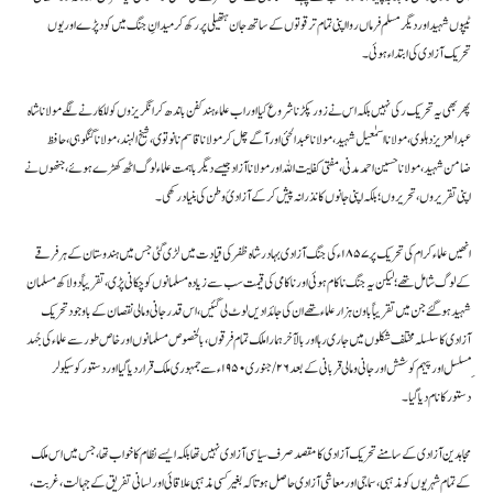
ٹیپوں شہید اور دیگر مسلم فرماں روا اپنی تمام تر قوتوں کے ساتھ جان ہتھیلی پر رکھ کر میدانِ جنگ میں کود پڑے اور یوں
​پھر بھی یہ تحریک رکی نہیں بلکہ اس نے زور پکڑنا شروع کیا اور اب علماء ہند کفن باندھ کر انگریزوں کو للکار نے لگے مولانا شاہ
عبد العزیز دہلوی ، مولانا اسمٰعیل شہید، مولانا عبد الحئی اور آگے چل کر مولانا قاسم نانوتوی، شیخ الہند، مولانا گنگوہی، حافظ
ضامن شہید ، مولانا حسین احمد مدنی ، مفتی کفایت اللہ اور مولانا آزاد جیسےدیگر باہمت علماء لوگ اٹھ کھڑے ہوئے ، جنھوں نے
اپنی تقریروں، تحریروں؛ بلکہ اپنی جانوں کا نذرانہ پیش کرکے آزادیٴ وطن کی بنیاد رکھی۔
انھیں علماء کرام کی تحریک پر۱۸۵۷ء کی جنگ آزادی بہادر شاہ ظفر کی قیادت میں لڑی گئی جس میں ہندوستان کے ہر فرقے
کے لوگ شامل تھے؛ لیکن یہ جنگ ناکام ہوئی اور ناکامی کی قیمت سب سے زیادہ مسلمانوں کو چکانی پڑی، تقریباً دولاکھ مسلمان
شہید ہوگئے جن میں تقریباًباون ہزارعلماء تھے ان کی جائدادیں لوٹ لی گئیں،اس قدر جانی و مالی نقصان کے باوجود تحریک
آزادی کا سلسلہ مختلف شکلوں میں جاری رہا اور بالآخر ہمارا ملک تمام فرقوں ، بالخصوص مسلمانوں اور خاص طور سے علماء کی جُہد
ِمسلسل اور پیہم کو شش اور جانی ومالی قربانی کے بعد ۲۶/جنوری ۹۵۰ ۱ ء سے جمہوری ملک قرار دیا گیا اور دستور کو سیکولر
دستورکا نام دیا گیا۔
​مجاہدین آزادی کے سامنے تحریک آزادی کا مقصد صرف سیاسی آزادی نہیں تھا بلکہ ایسے نظام کا خواب تھا، جس میں اس ملک
کے تمام شہریوں کو مذہبی، سماجی اور معاشی آزادی حاصل ہو تاکہ بغیر کسی مذہبی علاقائی اور لسانی تفریق کے جہالت، غربت ،