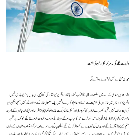
دل سے نکلے گی نہ مر کر بھی وطن کی الفت
میری مٹی سے بھی خوشبو ئے وفا آئے گی
اٹھارہویں صدی کے وسط میں سلطنت مغلیہ کا آفتاب ٹمٹما رہا تھااور انگریزی اقتدار کی گھٹائیں دن بدن بڑھتی جارہی تھیں،
انگریز ہندوستان میں تاجروں کی حیثیت سےآئے اور عام لوگوں نے انھیں ایک معمولی تاجر کے سوا اور کچھ نہیں سمجھا لیکن ان
کی نیت صاف نہیں تھی، انھوں نے اپنوں کی کمزوری اور آپسی نااتفاقی سے فائدہ اٹھاکر اپنی شاطرانہ اور عیّارانہ چالوں کے ذریعہ
ہندوستانی قوم کو غلامی کی زنجیروں میں قید کرنے میں کامیاب ہوگئے، یہاں کی دولت و ثروت کو لوٹنے لگے، لوگوں پر ظلم و
ستم کے پہاڑ توڑنے لگے اور یہاں کی تہذیب سے کھلواڑ کرنے لگے،لیکن پانی جب سر سے اوپر ہوگیا، تو ہندوستانیوں کے دلوں
میں آزادیٴ وطن کا جذبہ پیدا ہوا اور سب سے پہلے مسلمانوں نے اس خطرے کی سنگینی کو محسوس کیا، سراج الدولہ اور سلطان