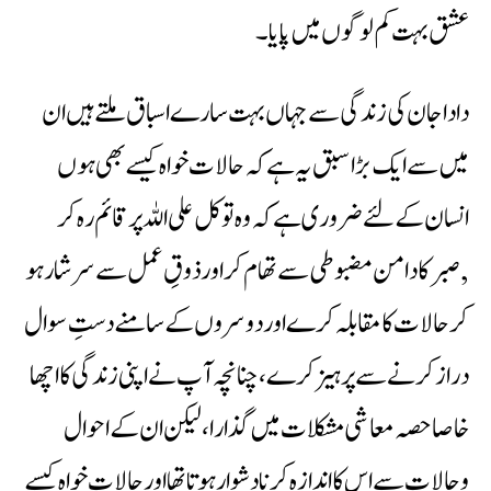
عشق بہت کم لوگوں میں پایا ۔
دادا جان کی زندگی سے جہاں بہت سارے اسباق ملتے ہیں ان
میں سے ایک بڑا سبق یہ ہے کہ حالات خواہ کیسے بھی ہوں
انسان کے لئے ضروری ہے کہ وہ توکل علی اللہ پر قائم رہ کر
,صبر کا دامن مضبوطی سے تھام کر اور ذوقِ عمل سے سرشار ہو
کر حالات کا مقابلہ کرے اور دوسروں کے سامنے دستِ سوال
دراز کرنے سے پر ہیز کرے ، چنانچہ آپ نے اپنی زندگی کا اچھا
خاصا حصہ معاشی مشکلات میں گذارا، لیکن ان کے احوال
وحالات سے اس کا اندازہ کرنا دشوارہوتاتھا اور حالات خواہ کیسے