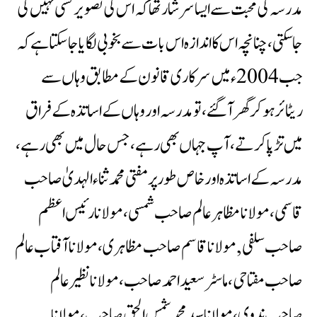
مدرسہ کی محبت سے ایسا سرشار تھا کہ اس کی تصویر کشی نہیں کی
جاسکتی ، چنانچہ اس کا اندازہ اس بات سے بخوبی لگایا جاسکتا ہے کہ
جب 2004ء میں سرکاری قانون کے مطابق وہاں سے
ریٹائر ہوکر گھر آگئے ، تو مدرسہ اور وہاں کے اساتذہ کے فراق
میں تڑپاکرتے، آپ جہاں بھی رہے، جس حال میں بھی رہے ،
مدرسہ کے اساتذہ اور خاص طورپر مفتی محمد ثناء الہدیٰ صاحب
قاسمی ، مولانا مظاہر عالم صاحب شمسی ، مولانا رئیس اعظم
صاحب سلفی , مولانا قاسم صاحب مظاہری ،مولانا آفتاب عالم
صاحب مفتاحی، ماسٹر سعیداحمد صاحب ، مولانا نظیر عالم
صاحب ندوی، مولانا سید محمد شمس الحق صاحب ، مولانا