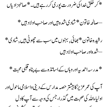
کر خلق خدا کی ضرورت پوری کررہے ہیں۔ *صاحبزادیاں*
*صالحہ خاتون* شادی شدہ ہیں اور صاحب اولاد ہیں –
*رشیدہ خاتون* بھائی ,بہنوں میں سب سے چھوٹی ہیں ,شادی
شدہ اور صاحب اولاد ہیں –
*مدرسہ احمدیہ اور وہاں کے اساتذہ سے بے پناہ قلبی محبت*
آپ کی عمر عزیز کا بیشتر حصہ مدارس کے دینی واسلامی ماحول اور
اولیاء اللہ کی صحبت میں گذرا، جس کی وجہ سے آپ کا دل