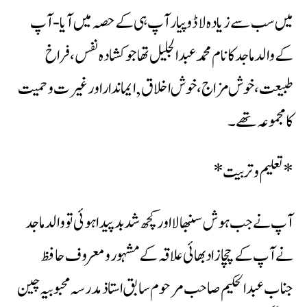
میں سب سے زیادہ لاڈ وپیار آپ ہی کے حصہ میں آیا- آپ
کے والد ماجد کانام محمد عبدالجلیل تھا جو کشادہ نفس، فراخ
طبیعت ،خوش مزاج، خوش اخلاق ,ایماندار اور غیرت وحمیت
کا مجموعہ تھے۔
*تعلیم وتربیت*
آپ نےجب ہوش سنبھالا اور کچھ شد بد پیداہوئی تو والد ماجد
نے آپ کے چچازاد بھائی علاقہ کے مشہور ومعروف حافظ
جناب عبدالحکیم صاحب مرحوم سابق استاذ مدرسہ محبوبیہ چین