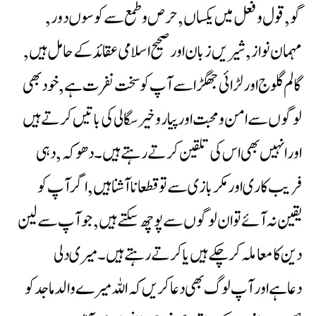
گو,قول وفعل میں یکساں ,حرص وطمع سے کوسوں دور,
مہمان نواز,شیریں زبان اورصحیح اسلامی عقائد کے حامل ہیں,
گالم گلوج اور لڑائی جھگڑاسے آپ کوسخت نفرت ہے,خود بھی
لوگوں سے امن ومحبت اور پیار وخير سگالی کی باتیں کرتے ہیں
اور انہیں بھی اس کی تلقین کرتے رہتے ہیں۔دھوکہ, دہی
فریب کاری اور مکربازی سے تو قطعا ناآشناہیں ,اگر آپ کو
یقین نہ آئے تو ان لوگوں سے پوچھ سکتے ہیں ,جو آپ سے لین
دین کا معاملہ کرچکے ہیں یا کرتے رہتے ہیں۔ میری دلی
دعاہےاور آپ لوگ بھی دعاکریں کہ اللہ میرے والد ماجد کو