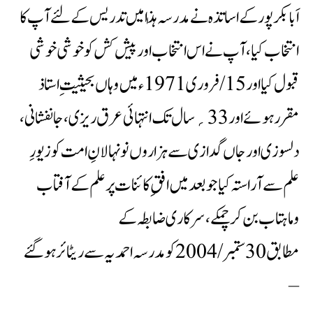
اَبابکر پور کے اساتذہ نے مدرسہ ہٰذا میں تدریس کے لئے آپ کا
انتخاب کیا، آپ نے اس انتخاب اور پیش کش کو خوشی خوشی
قبول کیا اور 15/فروری 1971ء میں وہاں بحیثیت ِ استاذ
مقرر ہوئے اور 33؍ سال تک انتہائی عرق ریزی ، جانفشانی ،
دلسوزی اور جاں گدازی سے ہزاروں نونہالانِ امت کو زیورِ
علم سے آراستہ کیا جو بعد میں افقِ کائنات پر علم کے آفتاب
وماہتاب بن کر چمکے،سرکاری ضابطہ کے
مطابق 30ستمبر/2004کو مدرسہ احمدیہ سے ریٹائر ہوگئے
–