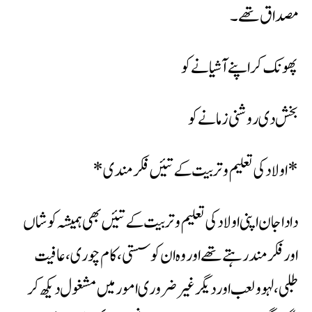
مصداق تھے۔
پھونک کر اپنے آشیانے کو
بخش دی روشنی زمانے کو
*اولاد کی تعلیم وتربیت کے تئیں فکر مندی*
دادا جان اپنی اولاد کی تعلیم وتربیت کے تئیں بھی ہمیشہ کوشاں
اور فکر مند رہتے تھے اور وہ ان کو سستی ، کام چوری ، عافیت
طلبی، لہو ولعب اور دیگر غیر ضروری امور میں مشغول دیکھ کر