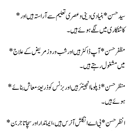
*سید حسن* بنیادی دینی وعصری تعلیم سے آراستہ ہیں اور
کاشتکاری میں لگے ہوئے ہیں۔
*مظفرحسن* آپ ڈاکٹر ہیں اور شب وروز مریض کے علاج
میں مشغول رہتے ہیں۔
*منظرحسن* ڈپلوماانجینئر ہیں اور بزنس کو ذریعۂ معاش بنائے
ہوئے ہیں۔
*انظر حسن* بی اے انگلش آنرس ہیں، ایماندار اور سچاتاجر بن