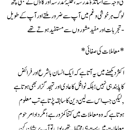
کی وجہ سے اساتذۂ مدرسہ ، طلبۂ مدرسہ اور گاؤں کے بھی کچھ
لوگ ہر خوشی وغم میں آپ سے ضرور ملتے اور آپ کے طویل
تجربات اور مفید مشوروں سے مستفید ہوتے تھے-
*معاملات کی صفائی*
اکثر دیکھنے میں یہ آتاہے کہ ایک انسان باشرع اور فرائض
کاپابند ہی نہیں ؛بلکہ نوافل کاعادی اور تہجد گزاربھی ہوتاہے
,لیکن جب اس سے لین دین کا سابقہ پڑتاہے تب معلوم
ہوتاہے کہ وہ معاملات میں کتناکمزور ہے ؛مگر دادا مرحوم
معاملات میں بہت ہی محتاط تھے ،یوں تو آپ پریشان کن