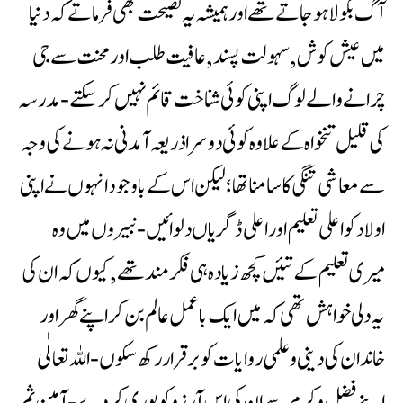
آگ بگولا ہوجاتے تھے اور ہمیشہ یہ نصیحت بھی فرماتے کہ دنیا
میں عیش کوش ,سہولت پسند, عافیت طلب اور محنت سے جی
چرانے والے لوگ اپنی کوئی شناخت قائم نہیں کرسکتے -مدرسہ
کی قلیل تنخواہ کے علاوہ کوئی دوسرا ذریعہ آمدنی نہ ہونے کی وجہ
سے معاشی تنگی کا سامناتھا؛لیکن اس کے باوجود انہوں نے اپنی
اولاد کو اعلی تعلیم اور اعلی ڈگریاں دلوائیں -نبیروں میں وہ
میری تعلیم کے تئیں کچھ زیادہ ہی فکر مند تھے ,کیوں کہ ان کی
یہ دلی خواہش تھی کہ میں ایک باعمل عالم بن کر اپنے گھر اور
خاندان کی دینی وعلمی روایات کو برقرار رکھ سکوں -اللہ تعالٰی
اپنے فضل وکرم سے ان کی اس آرزو کو پوری کردے -آمین ثم