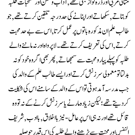
مثالی مربی اور ذرہ نواز بھی تھے ,آداب وسنن اورمستحبات طلبہ
کو بتاتے , سکھاتے اوراپنانے کی حددرجہ تلقین کرتے تھے ,جو
طالب علم ان مذکورہ باتوں پر عمل کرتا ,اس سے بے حد محبت
کرتے ,اس کی تعریف کرتے تھے۔لاپرواہ اور نہ ماننے والے
طلبہ کو پہلے پیار ومحبت سےسمجھاتے ,پھر بھی اگر وہ خود کو نہ
بدلتاتو معمولی سرزنش کرتے اورایسے طالب علم کے والد کی
جب مدرسہ آمد ہوتی تو اس کے والد کے سامنے اس کی شکایت
کردیتے تھے؛لیکن زیادہ مارنے یاسرزنش کرنے کے نہ تو وہ
قائل تھے اور نہ ہی اس پر عامل -نیز بااخلاق ,باادب , شریف
النفس اور محنت سے پڑھنے والے طلبہ کی اس قدر حوصلہ