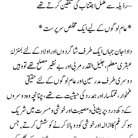
رذیلہ سے مکمل اجتناب کی تلقین کرتے تھے –
*عام لوگوں کے لیے ایک مخلص سرپرست*
دادا جان جہاں ایک طرف شاگردوں اور اولاد کے لئے بمنزلۂ
عبقری معلم، جلیل القدر مربی اور بے نظیر مصلح تھے تو وہیں
دوسری طرف مدرسین اور عام لوگوں کے لئے حقیقی
غمخوار،غمگسار اور ہمدرد کی حیثیت سے تھے، چنانچہ وہ دوسروں
کے دکھ درد،پریشانی ومصیبت اور خوشی ومسرت میں شریک
ہوکر غم کاازالہ اور خوشی کو دوبالا کرنے کوشش کرتے , جس