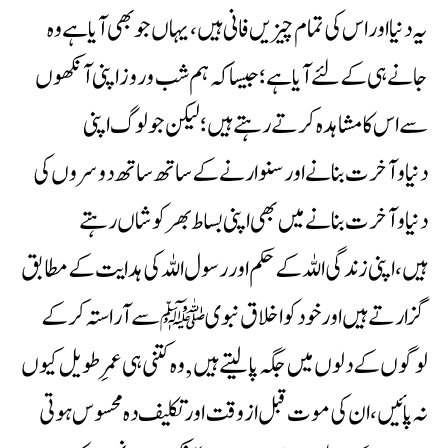
یہ دنیا اور اس کی تمام چیزیں فانی ہیں، یہاں جو بھی آیا ہے وہ
جانے ہی کے لئے آیا ہے ؛ جیسا کہ ہم شب وروز اپنی آنکھوں
سے اس کا مشاہدہ کرتے رہتے ہیں ؛ لیکن جو لوگ اپنی
دنیاوآخرت بنانے اور سنوارنے کے ساتھ ساتھ دوسروں کی
دنیاوآخرت بنانے میں بھی اپنی بساط بھر کوشاں رہتے
ہیں،اپنی زندگی اللہ کے حکم اوررسول اللہ کی ہدایت کے مطابق
گزارتے ہیں اور خود کو اخلاق نبویﷺ سے آراستہ کرکے
لوگوں کے دلوں میں جگہ پالیتے ہیں , وہ کتنی ہی عمرِ طویل کیوں
نہ پائیں ، ان کی موت قبل ازوقت اور تکلیف دہ محسوس ہوتی