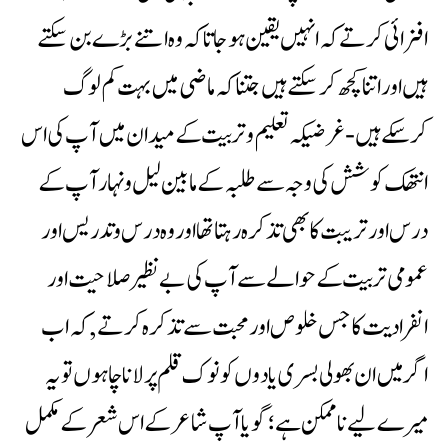
افزائی کر تے کہ انہیں یقین ہوجاتا کہ وہ اتنے بڑے بن سکتے
ہیں اور اتنا کچھ کرسکتے ہیں جتناکہ ماضی میں بہت کم لوگ
کرسکے ہیں -غرضیکہ تعلیم وتربیت کے میدان میں آپ کی اس
انتھک کوشش کی وجہ سے طلبہ کے مابین لیل ونہار آپ کے
درس اور تریبت کا بھی تذکرہ رہتا تھااور وہ درس وتدریس اور
عمومی تربیت کے حوالے سے آپ کی بے نظیر صلاحیت اور
انفرادیت کا جس خلوص اور محبت سے تذکرہ کرتے ,کہ اب
اگرمیں ان بھولی بسری یادوں کو نوک قلم پر لانا چاہوں تو یہ
میرے لیے ناممکن ہے؛گویاآپ شاعر کے اس شعر کے مکمل