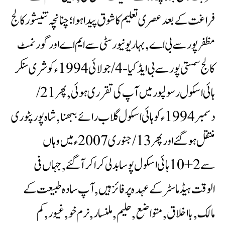
فراغت کے بعد عصری تعلیم کا شوق پیداہوا؛چنانچہ نتیشورکالج
مظفرپور سے بی اے ,بہار یونیورسٹی سے ایم اے اور گورنمٹ
کالج سمستی پور سے بی ایڈ کیا -4/جولائی 1994 ء کو شری سنکر
ہائی اسکول رسولپور میں آپ کی تقرری ہوئی ,پھر 21/
دسمبر 1994 ء کو ہائی اسکول گلاب رائے ببھنا ,شاہ پور پٹوری
منتقل ہوگئے اور پھر 13/جنوری 2007 ء میں وہاں
سے 2+10 ہائی اسکول پوسا بدلی کراکر آگئے ,جہاں فی
الوقت ہیڈ ماسٹر کے عہدہ پر فائز ہیں ,آپ سادہ طبیعت کے
مالک , بااخلاق ,متواضع ,حلیم ,ملنسار,نرم خو ,غیور, کم