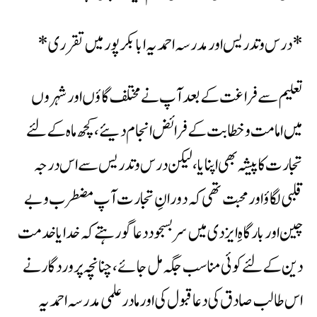
*درس وتدریس اور مدرسہ احمدیہ ابابکر پور میں تقرری*
تعلیم سے فراغت کے بعد آپ نے مختلف گاؤں اور شہروں
میں امامت وخطابت کے فرائض انجام دیئے ، کچھ ماہ کے لئے
تجارت کا پیشہ بھی اپنایا ، لیکن درس وتدریس سے اس درجہ
قلبی لگاؤ اور محبت تھی کہ دورانِ تجارت آپ مضطرب وبے
چین اور بارگاہِ ایزدی میں سربسجود دعا گو رہتے کہ خدایا خدمت
دین کے لئے کوئی مناسب جگہ مل جائے ، چنانچہ پروردگار نے
اس طالب صادق کی دعا قبول کی اور مادر علمی مدرسہ احمدیہ