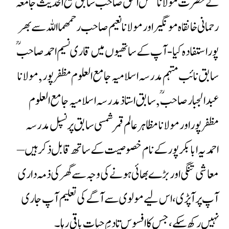
نےحضرت مولانا شمس الحق صاحب سابق شیخ الحديث جامعہ
رحمانی خانقاہ مونگیر اور مولانانعیم صاحب رحمھمااللہ سے بھر
پور استفادہ کیا -آپ کے ساتھیوں میں قاری نسیم احمد صاحبؒ
سابق نائب مہتمم مدرسہ اسلامیہ جامع العلوم مظفرپور ,مولانا
عبدالجبار صاحبؒ ,سابق استاذ مدرسہ اسلامیہ جامع العلوم
مظفرپور اور مولانا مظاہر عالم قمر شمسی سابق پرنسپل مدرسہ
احمدیہ ابابکر پور کے نام خصوصیت کے ساتھ قابل ذکر ہیں –
معاشی تنگی اور بڑے بھائی ہونے کی وجہ سے گھر کی ذمہ داری
آپ پر آپڑی، اس لیے مولوی سے آگے کی تعلیم آپ جاری
نہیں رکھ سکے ، جس کا افسوس تادمِ حیات باقی رہا ۔