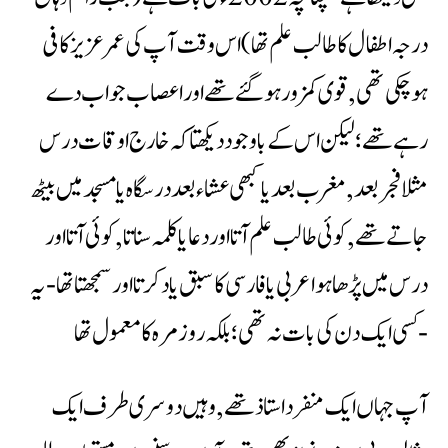
درجہ اطفال کا طالب علم تھا)اس وقت آپ کی عمر عزیز کافی
ہوچکی تھی ,قوی کمزور ہوگئے تھے اور اعصاب جواب دے
رہے تھے؛لیکن اس کے باوجود دیکھتا کہ خارج اوقات درس
مثلا فجر بعد ,مغرب بعد یاکبھی عشاء بعد درسگاہ یا مسجد میں بیٹھ
جاتے تھے ,کوئی طالب علم آتا اوردعایاکلمہ سناتا ,کوئی آتااور
درس میں پڑھاہوا عربی یا فارسی کا سبق یادکرتا اور سمجھتا تھا -یہ
کسی ایک دن کی بات نہ تھی؛بلکہ روزمرہ کامعمول تھا-
آپ جہاں ایک منفرد استاذ تھے ,وہیں دوسری طرف ایک