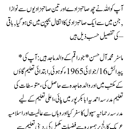
آپ کو اللہ نے چھ صاحبزادے اور تین صاحبزادیوں سے نوازا
,جن میں سے ایک صاحبزادی کا انتقال بچپن میں ہی ہوگیا ,باقی
کی تفصیل حسب ذیل ہیں –
*ماسٹر محمد آل حسن* جو راقم کے والد ماجد ہیں : آپ کی
پیدائش 16/جولائی 1965ء کو ہوئی ,ابتدائی تعلیم گاؤں
کے مکتب میں اور والدہ ماجدہ سے حاصل کی، متوسطات کی
تعلیم مدرسہ احمدیہ ابابکر پور میں پائی،اعلی تعلیم کے لیے
مدرسہ رحمانیہ سپول کاسفرکیا اور وہاں سے عالمیت اور اسلامیہ
عربک کالج برہمپورہ سے فضیلت مکمل کی ,دینی تعلیم سے