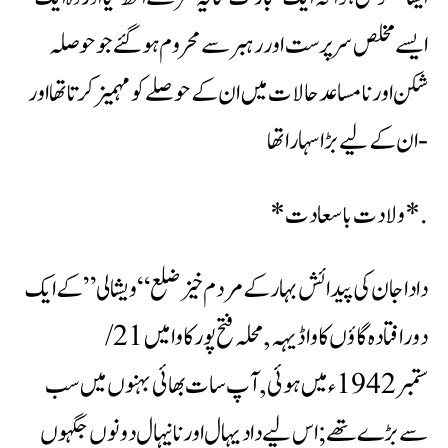
ایسے مخلص سرپرست اور رہبر سے محروم ہوگئے جو حوصلہ
شکن اور نامساعد حالات میں ان کے حوصلے کو مہمیز کرتاتھا اور
ان کے لیے بڑاسہاراتھا-
*ولادت باسعادت*.
دادا جان کی پیدائش بہار کے مردم خیز ضلع “ویشالی ” کے ایک
دورافتادہ گاؤں کا واڈیہہ, محلہ فتح پور کاوا میں 21/
ستمبر 1942ء میں ہوئی ,آپ سات بھائی بہنوں میں سب
سے بڑے تھے ;اس لیے دادیہال اورنانیہال دونوں جگہوں