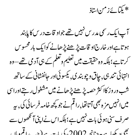
یکتائے زمن استاذ*
آپ ایک رسمی مدرس نہیں تھے جو اوقات درس کا پابند
ہوتاہے اور خارج اوقات پڑھنے پڑھانے کو ایک بار محسوس
کرتاہے؛بلکہ وہ حقیقت میں تعلیم وتعلم کے ہی آدمی تھے – وہ
انتہائی تندہی ,چاق وچوبندی ,یکسوئی اورجانفشانی کے ساتھ
شب وروز کااکثر حصہ پڑھنے پڑھانے میں مشغول رہتے اور اسی
میں انہیں مزہ بھی آتاتھا , راقم نے جوکچھ خامہ فرسائی کی ,یہ
صرف سنی ہوئی بات نہیں ہے؛بلکہ اس نے اپنی آنکھوں سے
بھی دیکھاہے -چنانچہ 2002 ء کی بات ہے(جب راقم وہاں