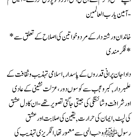
آمین یارب العالمين-
*خاندان ورشتہ دار کے مرد وخواتین کی اصلاح کے تعلق سے
فکرمندی*
دادا جان پرانی قدروں کے پاسدار ,اسلامی تہذیب وثقافت کے
علمبردار,کبر وعجب سے کوسوں دور،عزلت نشینی کے عادی
اور شرافت وشائستگی کی جیتی جاگتی تصویر تھے -ان کادل عشق
کی لپٹ ,ایمان کی حرارت , یقین کی صلابت اور عشق
رسولﷺ وحب الہی سے معمور تھا , انگریزی تہذیب کی