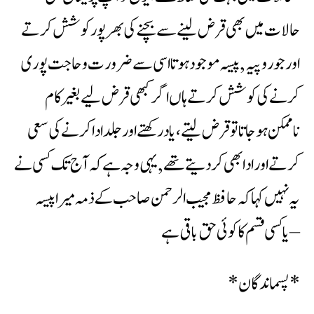
حالات میں بھی قرض لینے سے بچنے کی بھر پور کوشش کرتے
اور جو روپیہ ,پیسہ موجود ہوتااسی سے ضرورت وحاجت پوری
کرنے کی کوشش کرتے ہاں اگر کبھی قرض لیے بغیر کام
ناممکن ہوجاتاتو قرض لیتے ،یادرکھتے اور جلد اداکرنے کی سعی
کرتے اور ادابھی کردیتے تھے ,یہی وجہ ہے کہ آج تک کسی نے
یہ نہیں کہا کہ حافظ مجیب الرحمن صاحب کے ذمہ میرا پیسہ
یاکسی قسم کاکوئی حق باقی ہے –
*پسماندگان*