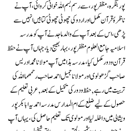
پور بنگرہ ،مظفرپور ، سے رسم بسم اللہ خوانی کروائی ،آپ نے
ناظرۂ قرآن مکمل اور اردو کی چھوٹی چھوٹی کتابیں انہیں سے
پڑھی ، اس کے بعد آپ کے والد ماجد نے آپ کو مدرسہ
اسلامیہ جامع العلوم مظفرپور ، بہار بھیج دیا ، جہاں آپ نے حفظ
قرآن ودور مکمل کیا ،مدرسہ ہذا میں آپ مولانامحمدادریس
صاحب گڑھولوی اور مولاناجمیل احمدصاحب رحمھما اللہ کی
تربیت میں رہے ,حفظ ودور کی تکمیل کے بعد, عربی تعلیم کے
حصول کے لیے ضلع کے ام المدارس مدرسہ احمدیہ ابابکر پور
ویشالی میں داخلہ لیا اور مولوی تک تعلیم حاصل کی ،یہاں آپ