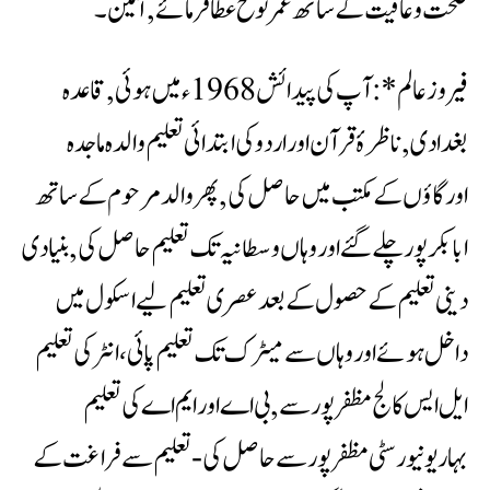
صحت وعافیت کے ساتھ عمرنوح عطافرمائے,آمین۔
فیروز عالم* :آپ کی پیدائش 1968ء میں ہوئی ,قاعدہ
بغدادی ,ناظرۂ قرآن اور اردو کی ابتدائی تعلیم والدہ ماجدہ
اورگاؤں کے مکتب میں حاصل کی ,پھر والد مرحوم کے ساتھ
ابابکر پور چلے گئے اور وہاں وسطانیہ تک تعلیم حاصل کی ,بنیادی
دینی تعلیم کے حصول کے بعد عصری تعلیم لیے اسکول میں
داخل ہوئے اور وہاں سے میٹرک تک تعلیم پائی ،انٹر کی تعلیم
ایل ایس کالج مظفرپور سے ,بی اے اور ایم اے کی تعلیم
بہاریونیورسٹی مظفر پور سے حاصل کی -تعلیم سے فراغت کے