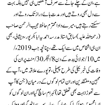
ہے ، ان کے چلے جانے سے صرف آنکھیں ہی نہیں بلکہ بہت
سے دل بھی روتے ہیں اور مدت ہائے دراز تک روتے اور
سسکتے رہتے ہیں ، میرے دادا محترم حافظ مجیب الرحمن صاحب
(رحمۃ اللہ علیہ) سابق استاذ مدرسہ احمدیہ ابابکر پور ،ویشالی، بھی
ان ہی اشخاص میں سے ایک تھے ، چنانچہ جب 2019ء/
میں 10/ جولائی بدھ کے دن 8/بجکر30/ منٹ پر ان کی
وفات کی خبر بجلی کی طرح پھیلی ، تو پورے علاقہ میں ،آپ کے
محبین ومعتقدین اور ان تمام لوگوں کے درمیان ( جن کا آپ
سے تھوڑا بہت بھی تعلق تھا) کہرام سامچ گیا اور ان لوگوں کو
ایسا محسوس ہوا کہ ایک مبارک سایہ سر سے اٹھ گیا اور وہ ایک