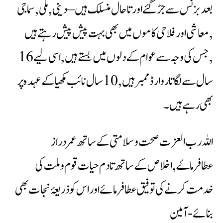
بعد بزنس سے جڑگئے اور تاحال منسلک ہیں – دینی ,ملی ,سماجی
,معاشی اور فلاحی کاموں میں بھی بہت پیش پیش رہتے ہیں
,جس کی وجہ سے عوام کے دلوں میں بستے ہیں ,اسی لیے 16
سال سے لگاتار وارڈ ممبر ہیں ,10 سال نائب مکھیا کے عہدہ پر
بھی رہے ہیں۔
اللہ رب العزت صحت وسلامتی کے ساتھ عمردراز
عطافرماۓ,اخلاص کے ساتھ تادم حیات قوم وملت کی
خدمت کرنے کی توفیق عطا فرمائے اور اس کو ذریعۂ نجات بھی
بنائے -آمین