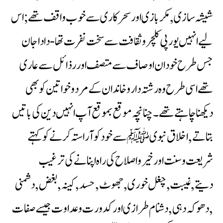
شیشہ سازی ,مکربازی اور سحرکاری سے خوب واقف تھے ;اس
لیے انہیں یورپی کلچر وثقافت سے سخت نفرت تھا -داداجان
جس طرح خود ان اوصاف سے متصف اور رذائل سے عاری
تھے اسی طرح وہ رشتہ داروخاندان کے مردوخواتین کو بھی
دیکھنا چاہتے تھے۔ چنانچہ موقع بموقع آپ انہیں دین کی باتیں
بتاتے ,اخلاق نبویﷺ سے خودکو آراستہ کرنے کو کہتے
شریعت وسنت اور خیر واصلاح کی راہ اپنانےکی ترغیب
دیتے,غیبت ,چغل خوری ,جھوٹ ,حسد ,کینہ ,بغض ,دشمنی
,دھوکہ دہی ,دشنام طرازی اور کدورت وعداوت جیسے صفات