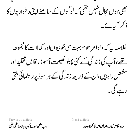
بھی ہوں مجال نہیں تھی کہ لوگوں کے سامنے اپنی دشوار یوں کا
ذکر آجائے۔
خلاصہ یہ کہ دادا مرحوم بہت سی خوبیوں اور کمالات کا مجموعہ
تھے، آپ کی زندگی کے کئی پہلو نصیحت آموز ،قابل تقلید اور
مشعل راہ ہیں، ان کے ذریعہ زندگی کےہر موڑ پر رہنمائی ملتی
رہے گی۔
Previous article
Next article
اردو شاعری اور ہند میں اس کا گرتا میعار
جب آنکھ سوئے کوچۂ جانانہ اٹھی تھی