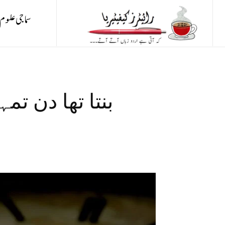
سماجی علوم
بنتا تھا دن تم