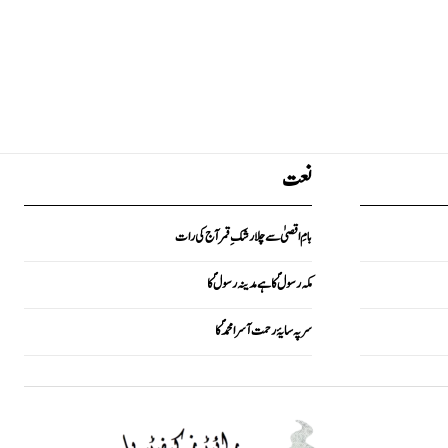
نعت
بامِ اقصیٰ سے چلا رشکِ قمر آج کی رات
مکہ رسولؐ کا ہے مدینہ رسولؐ کا
سر پہ سایۂ رحمت آسرا محمدؐ کا