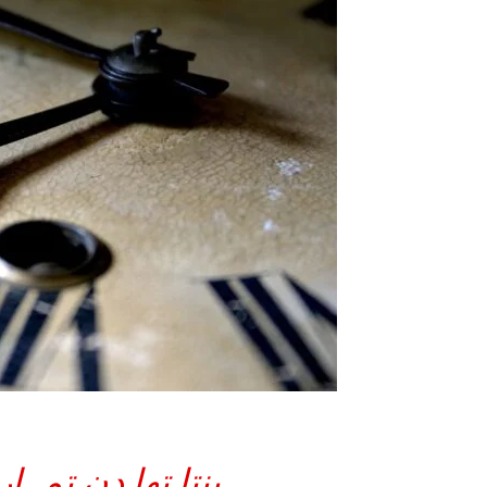
بنتا تھا دن تمہا