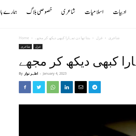
ادبیات
اسلامیات
شاعری
خصوصی بلاگ
ہمارے با
شاعری
غزل
بنتا تھا دن تمہارا کبھی دیکھ کر مجھے
Home
غزل
شاعری
ہارا کبھی دیکھ کر مجھے
January 4, 2023
-
اظہر نواز
By