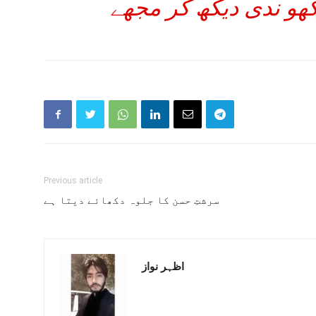
کھو ندی دیکھ کر مجھے
Previous article
سرشتِ حسن کا جلوہ دکھائے دیتا ہے
اظہر نواز