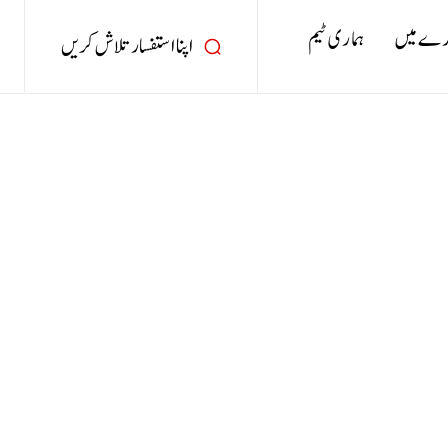
رے میں
ہماری ٹیم
اپنا استفسار تلاش کریں