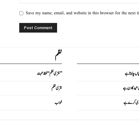
Save my name, email, and website in this browser for the next 
نظم
یاں چاہتا ہے
نثری نظم “لفظ محبت”
ں عید کا دن ہے
نثری نظم
کاری کرے ہے
خواب