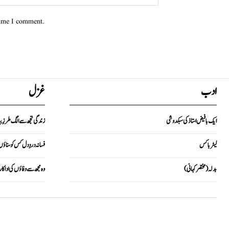
time I comment.
ادب
غزل
ایک با فیض استاذ کی سبکدوشی
زندگی تجھ سے الگ طرزِ ب
لیٹر باکس
فسانہ دردِ دل کس کو سناؤ
بدلہ (مختصر کہانی)
وہ مجھ سے وفاؤں کی ادا