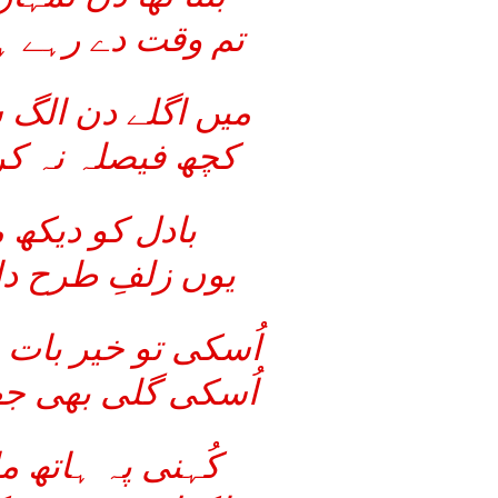
تم وقت دے رہے ہ
میں اگلے دن الگ 
کچھ فیصلہ نہ کر
بادل کو دیکھ 
یوں زلفِ طرح دا
اُسکی تو خیر بات 
اُسکی گلی بھی جھ
کُہنی پہ ہاتھ م