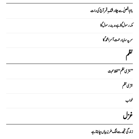
بامِ اقصیٰ سے چلا رشکِ قمر آج کی رات
مکہ رسولؐ کا ہے مدینہ رسولؐ کا
سر پہ سایۂ رحمت آسرا محمدؐ کا
نظم
نثری نظم “لفظ محبت”
نثری نظم
خواب
غزل
زندگی تجھ سے الگ طرزِ بیاں چاہتا ہے