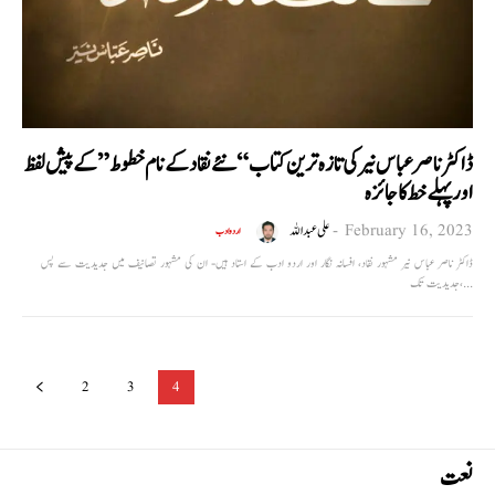
ڈاکٹر ناصر عباس نیر کی تازہ ترین کتاب “نئے نقاد کے نام خطوط” کے پیش لفظ
اور پہلے خط کا جائزہ
February 16, 2023
-
علی عبداللہ
اردو ادب
ڈاکٹر ناصر عباس نیر مشہور نقاد، افسانہ نگار اور اردو ادب کے استاد ہیں- ان کی مشہور تصانیف میں جدیدیت سے پس
جدیدیت تک،...
2
3
4
نعت