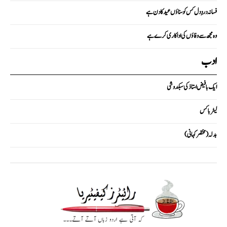
فسانہ دردِ دل کس کو سناؤں عید کا دن ہے
وہ مجھ سے وفاؤں کی اداکاری کرے ہے
ادب
ایک با فیض استاذ کی سبکدوشی
لیٹر باکس
بدلہ (مختصر کہانی)